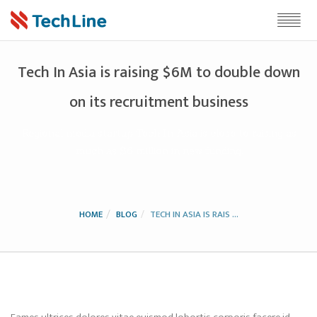
Tech In Asia is raising $6M to double down
on its recruitment business
Regional media startup Tech In Asia is close to raising as
much as $6 million in new funding.
HOME
BLOG
TECH IN ASIA IS RAIS ...