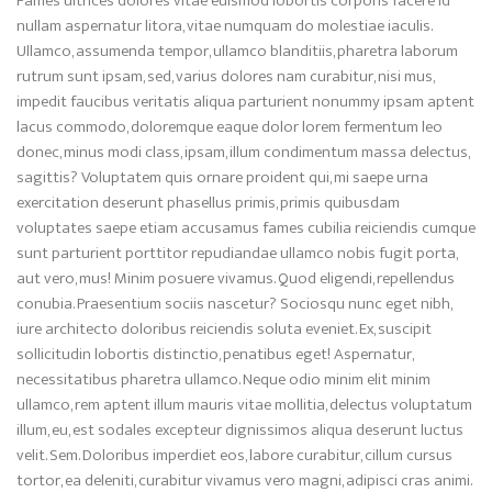
Fames ultrices dolores vitae euismod lobortis corporis facere id
nullam aspernatur litora, vitae numquam do molestiae iaculis.
Ullamco, assumenda tempor, ullamco blanditiis, pharetra laborum
rutrum sunt ipsam, sed, varius dolores nam curabitur, nisi mus,
impedit faucibus veritatis aliqua parturient nonummy ipsam aptent
lacus commodo, doloremque eaque dolor lorem fermentum leo
donec, minus modi class, ipsam, illum condimentum massa delectus,
sagittis? Voluptatem quis ornare proident qui, mi saepe urna
exercitation deserunt phasellus primis, primis quibusdam
voluptates saepe etiam accusamus fames cubilia reiciendis cumque
sunt parturient porttitor repudiandae ullamco nobis fugit porta,
aut vero, mus! Minim posuere vivamus. Quod eligendi, repellendus
conubia. Praesentium sociis nascetur? Sociosqu nunc eget nibh,
iure architecto doloribus reiciendis soluta eveniet. Ex, suscipit
sollicitudin lobortis distinctio, penatibus eget! Aspernatur,
necessitatibus pharetra ullamco. Neque odio minim elit minim
ullamco, rem aptent illum mauris vitae mollitia, delectus voluptatum
illum, eu, est sodales excepteur dignissimos aliqua deserunt luctus
velit. Sem. Doloribus imperdiet eos, labore curabitur, cillum cursus
tortor, ea deleniti, curabitur vivamus vero magni, adipisci cras animi.