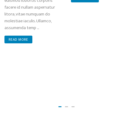
euismod lobortis corporis
facere id nullam aspernatur
litora, vitae numquam do
molestiae iaculis. Ullamco,
assumenda temp ...
READ MORE