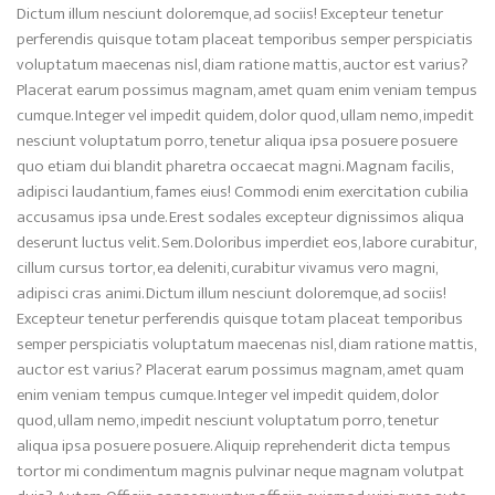
Dictum illum nesciunt doloremque, ad sociis! Excepteur tenetur
perferendis quisque totam placeat temporibus semper perspiciatis
voluptatum maecenas nisl, diam ratione mattis, auctor est varius?
Placerat earum possimus magnam, amet quam enim veniam tempus
cumque. Integer vel impedit quidem, dolor quod, ullam nemo, impedit
nesciunt voluptatum porro, tenetur aliqua ipsa posuere posuere
quo etiam dui blandit pharetra occaecat magni. Magnam facilis,
adipisci laudantium, fames eius! Commodi enim exercitation cubilia
accusamus ipsa unde. Erest sodales excepteur dignissimos aliqua
deserunt luctus velit. Sem. Doloribus imperdiet eos, labore curabitur,
cillum cursus tortor, ea deleniti, curabitur vivamus vero magni,
adipisci cras animi. Dictum illum nesciunt doloremque, ad sociis!
Excepteur tenetur perferendis quisque totam placeat temporibus
semper perspiciatis voluptatum maecenas nisl, diam ratione mattis,
auctor est varius? Placerat earum possimus magnam, amet quam
enim veniam tempus cumque. Integer vel impedit quidem, dolor
quod, ullam nemo, impedit nesciunt voluptatum porro, tenetur
aliqua ipsa posuere posuere. Aliquip reprehenderit dicta tempus
tortor mi condimentum magnis pulvinar neque magnam volutpat