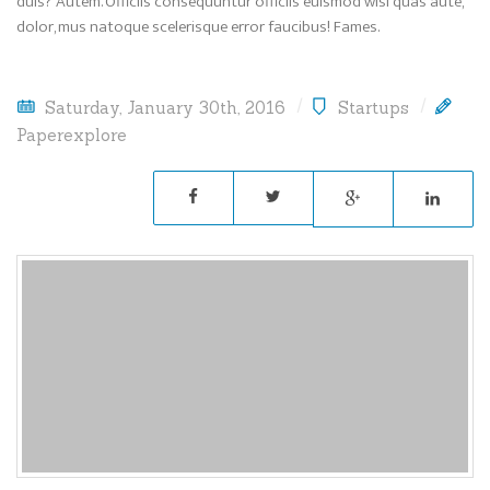
duis? Autem. Officiis consequuntur officiis euismod wisi quas aute,
dolor, mus natoque scelerisque error faucibus! Fames.
Saturday, January 30th, 2016
Startups
Paperexplore